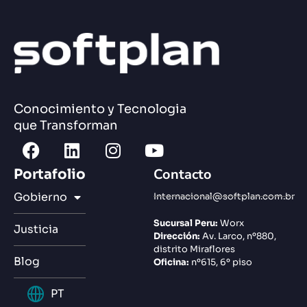
Conocimiento y Tecnologia
que Transforman
Contacto
Portafolio
Gobierno
Internacional@softplan.com.br
Sucursal Peru:
Worx
Justicia
Dirección:
Av. Larco, nº880,
distrito Miraflores
Blog
Oficina:
nº615, 6º piso
PT