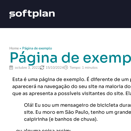
Home
»
Página de exemplo
Página de exemp
octubre 3, 2022
15/10/2024
Tempo: 1 minutos
Esta é uma página de exemplo. É diferente de um
aparecerá na navegação do seu site na maioria 
que as apresenta a possíveis visitantes do site. E
Olá! Eu sou um mensageiro de bicicleta durant
site. Eu moro em São Paulo, tenho um grand
caipirinha (e banhos de chuva).
…ou alguma coisa assim: